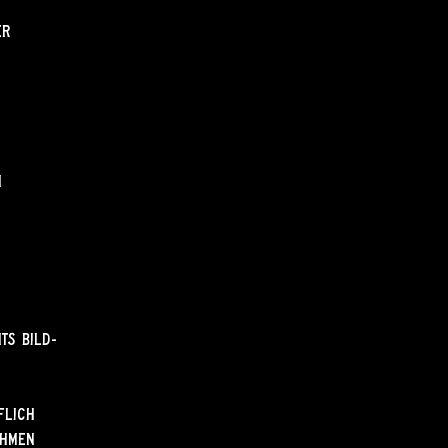
er
n
ts Bild-
flich
ahmen