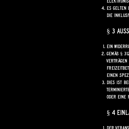
elektronis
Es gelten 
die inklus
§ 3 Aus
Ein Widerr
Gemäß § 31
Verträgen 
Freizeitbe
einen spez
Dies ist b
terminiert
oder eine 
§ 4 Ein
Der Verans