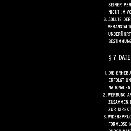
seiner Per
nicht im V
Sollte der
Veranstalt
unberührt 
Bestimmung
§ 7 Dat
Die Erheb
erfolgt un
nationalen
Werbung an
Zusammenha
zur Direkt
Widerspruc
formlose M