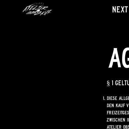
Next
A
§ 1 Gel
Diese Allg
den Kauf v
Freizeitge
zwischen I
Atelier Ob