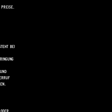
 Preise,
steht bei
bringung
 und
derruf
en.
 oder