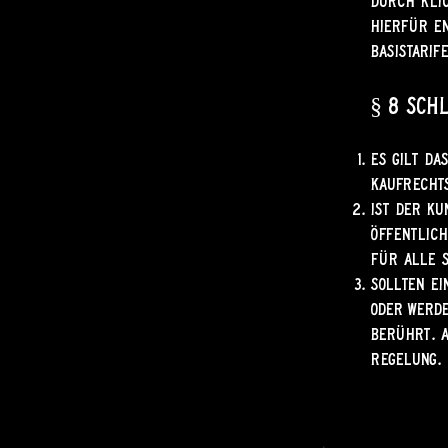
durch Klic
Hierfür en
Basistarife
§ 8 Sch
Es gilt da
Kaufrechts
Ist der Ku
öffentlich
für alle S
Sollten ei
oder werde
berührt. A
Regelung.