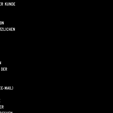
der Kunde
von
tzlichen
n
 der
E-Mail)
e
der