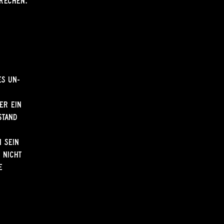
prechen.
es UN-
er ein
stand
m sein
 nicht
e