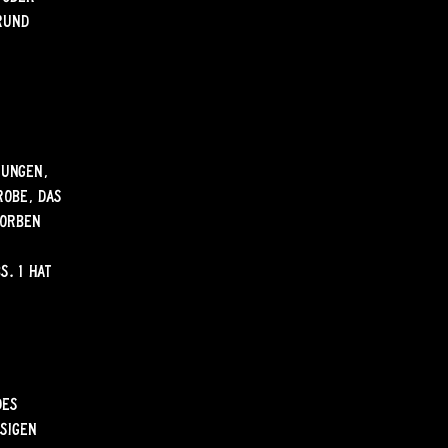
rund
s
zungen,
robe, das
worben
. 1 hat
des
sigen