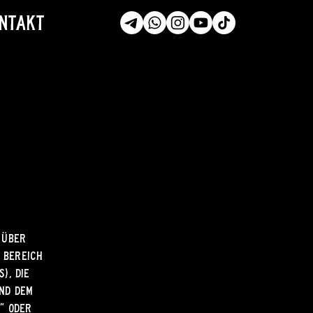
ntakt
 über
m Bereich
), die
und dem
r" oder