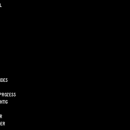
l
ndes
lprozess
htig
er
der