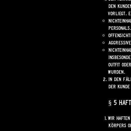
den Kunden
vorliegt. 
Nichteinha
Personals.
Offensicht
Aggressive
Nichteinha
insbesonde
Outfit ode
wurden.
In den Fäl
der Kunde 
§ 5 Haf
Wir haften
Körpers od