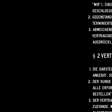
"wir"), üb
geschloss
Gegenstand
terminiert
Abweichen
Vertragsbe
ausdrückli
§ 2 Ver
Die Darste
Angebot, s
Der Kunde 
alle erfor
bestellen"
Der Vertra
zustande, 